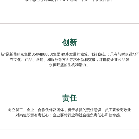
创新
创新”是新葡的京集团350vip8888(集团)稳步发展的秘笈。我们深知：只有与时俱进地
在文化、产品、营销、和服务等方面寻求创新和突破，才能使企业和品牌
永葆旺盛的生机和活力。
责任
树立员工、企业、合作伙伴及团体，勇于承担的责任意识，员工要爱岗敬业
对岗位职责有责任心；企业要对行业和社会担负责任心和使命感。