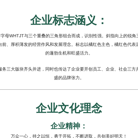
企业标志涵义：
五字的首拼字母WHTJT与三个重叠的三角形组合而成，识别性强。斜指向上
向前、厚积薄发的经营作风和发展理念。标志以橘红色主色，橘红色代表
的蓬勃生机和旺盛活力。
服务三大版块齐头并进，同时也传达了企业要开创员工、企业、社会三方
盛的品牌张力。
企业文化理念
企业精神：
万众一心，持之以恒，勇于开拓，不断进取，共创美好明天！