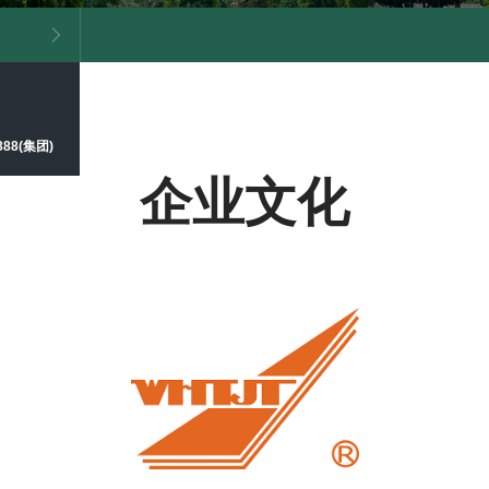
88(集团)
企业文化