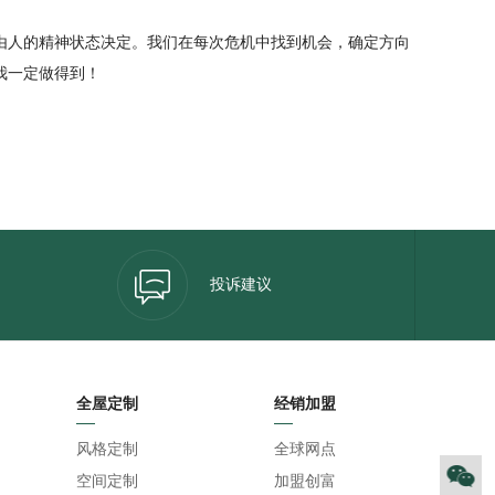
由人的精神状态决定。我们在每次危机中找到机会，确定方向
我一定做得到！
投诉建议
全屋定制
经销加盟
风格定制
全球网点
空间定制
加盟创富