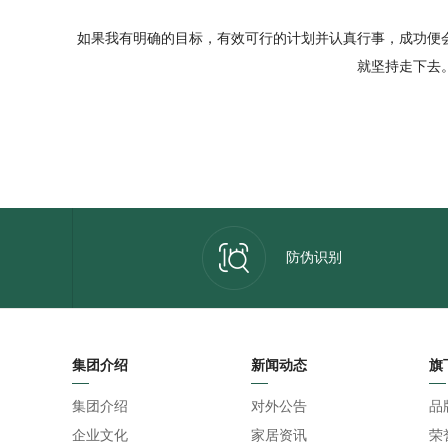
如果我有明确的目标，有效可行的计划并认真行事，成功便
就坚持走下去
防伪识别
集团介绍
新闻动态
旗
集团介绍
对外公告
品
企业文化
家居资讯
荣