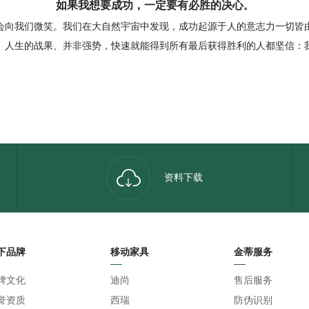
如果我想要成功，一定要有必胜的决心
。
会向我们微笑。我们在大自然宇宙中发现，成功起源于人的意志力一切皆
。人生的战果、并非强势，快速就能得到所有最后获得胜利的人都坚信：
资料下载
下品牌
移动家具
金蒂服务
牌文化
迪尚
售后服务
誉资质
西瑞
防伪识别