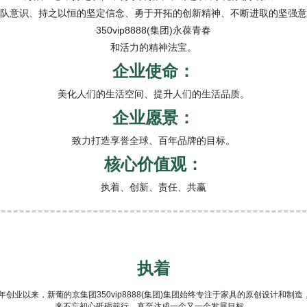
众一心的团队意识、持之以恒的坚定信念、勇于开拓的创新精神、不断进取的坚
350vip8888(集团)永葆青春
和活力的精神法宝。
企业使命：
美化人们的生活空间、提升人们的生活品质。
企业愿景：
致力打造享誉全球、百年品牌的目标。
核心价值观：
执着、创新、责任、共赢
执着
2年创业以来，新葡的京集团350vip8888(集团)集团始终专注于家具的原创设计和制造
来不忘初心砥砺前行，直至达成一个又一个发展目标。