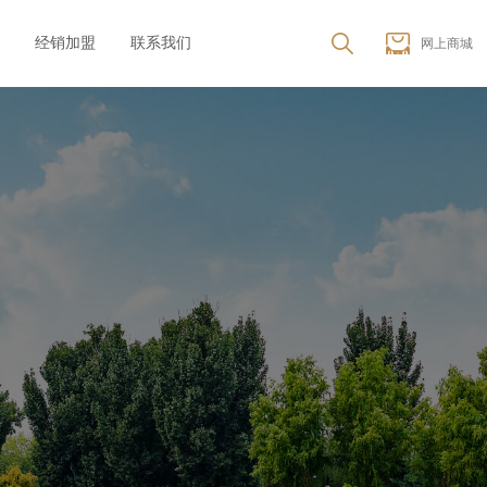
经销加盟
联系我们
网上商城