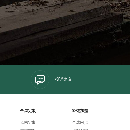
投诉建议
全屋定制
经销加盟
风格定制
全球网点