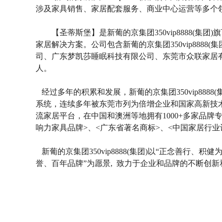
涉及家具销售、家居配套服务、商业中心运营等多个
【圣蒂斯堡】
是
新葡的京集团350vip8888(集团)
家居解决方案。公司包含新葡的京集团350vip8888(
司、广东梦凯莎睡眠科技有限公司、东莞市众联家居
人。
经过多年的积累和发展，新葡的京集团350vip8
系统
，
连续多年被东莞市列为倍增企业和国家高新技
流
家居
平台
，
在中国和澳洲等地拥有
1000+
多家品牌
响力家具品牌
>
、
<
广东省著名商标
>
、
<
中国家居行业
新葡的京集团350vip8888(集团)以
“正念善行、积健
誉、百年品牌”为愿景
,
致力于企业和品牌的不断创新