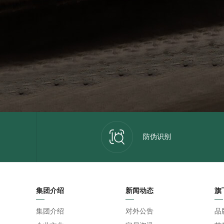
防伪识别
集团介绍
新闻动态
旗
集团介绍
对外公告
品