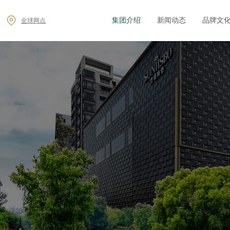
集团介绍
新闻动态
品牌文
全球网点