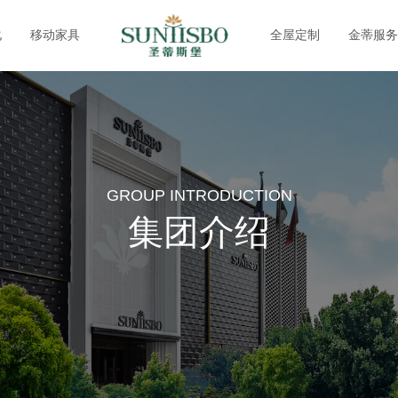
化
移动家具
全屋定制
金蒂服务
GROUP INTRODUCTION
集团介绍