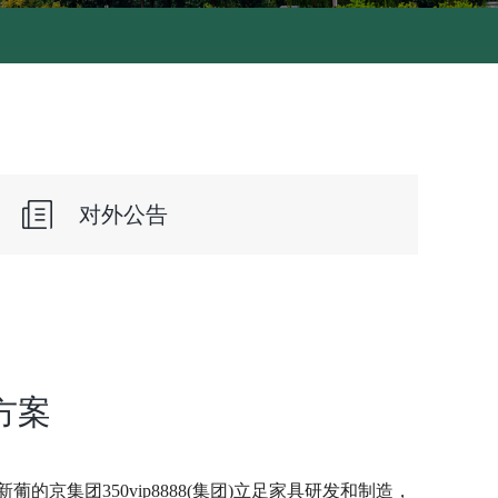
对外公告
方案
京集团350vip8888(集团)立足家具研发和制造，